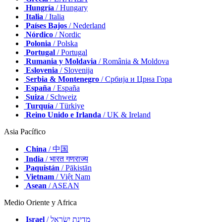
Hungría
/ Hungary
Italia
/ Italia
Países Bajos
/ Nederland
Nórdico
/ Nordic
Polonia
/ Polska
Portugal
/ Portugal
Rumania y Moldavia
/ România & Moldova
Eslovenia
/ Slovenija
Serbia & Montenegro
/ Србија и Црна Гора
España
/ España
Suiza
/ Schweiz
Turquía
/ Türkiye
Reino Unido e Irlanda
/ UK & Ireland
Asia Pacífico
China
/ 中国
India
/ भारत गणराज्य
Paquistán
/ Pākistān
Vietnam
/ Việt Nam
Asean
/ ASEAN
Medio Oriente y Africa
Israel
/ מְדִינַת יִשְׂרָאֵל