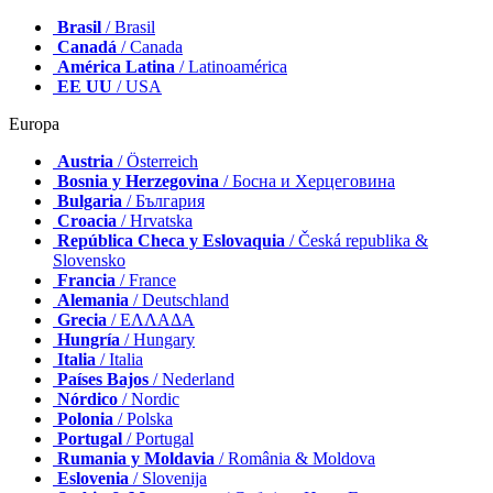
Brasil
/ Brasil
Canadá
/ Canada
América Latina
/ Latinoamérica
EE UU
/ USA
Europa
Austria
/ Österreich
Bosnia y Herzegovina
/ Босна и Херцеговина
Bulgaria
/ България
Croacia
/ Hrvatska
República Checa y Eslovaquia
/ Česká republika &
Slovensko
Francia
/ France
Alemania
/ Deutschland
Grecia
/ ΕΛΛΑΔΑ
Hungría
/ Hungary
Italia
/ Italia
Países Bajos
/ Nederland
Nórdico
/ Nordic
Polonia
/ Polska
Portugal
/ Portugal
Rumania y Moldavia
/ România & Moldova
Eslovenia
/ Slovenija