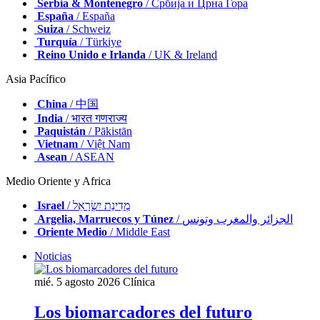
Serbia & Montenegro
/ Србија и Црна Гора
España
/ España
Suiza
/ Schweiz
Turquía
/ Türkiye
Reino Unido e Irlanda
/ UK & Ireland
Asia Pacífico
China
/ 中国
India
/ भारत गणराज्य
Paquistán
/ Pākistān
Vietnam
/ Việt Nam
Asean
/ ASEAN
Medio Oriente y Africa
Israel
/ מְדִינַת יִשְׂרָאֵל
Argelia, Marruecos y Túnez
/ الجزائر والمغرب وتونس
Oriente Medio
/ Middle East
Noticias
mié. 5 agosto 2026
Clínica
Los biomarcadores del futuro