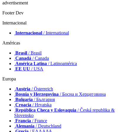
advertisement
Footer Dev
Internacional
Internacional
/ International
Américas
Brasil
/ Brasil
Canadá
/ Canada
América Latina
/ Latinoamérica
EE UU
/ USA
Europa
Austria
/ Österreich
Bosnia y Herzegovina
/ Босна и Херцеговина
Bulgaria
/ България
Croacia
/ Hrvatska
República Checa y Eslovaquia
/ Česká republika &
Slovensko
Francia
/ France
Alemania
/ Deutschland
Grecia
/ ΕΛΛΑΔΑ