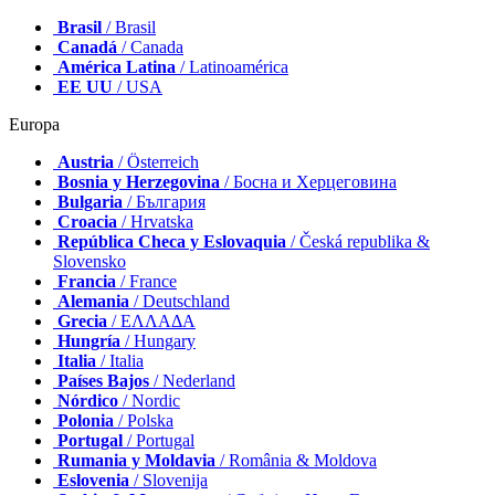
Brasil
/ Brasil
Canadá
/ Canada
América Latina
/ Latinoamérica
EE UU
/ USA
Europa
Austria
/ Österreich
Bosnia y Herzegovina
/ Босна и Херцеговина
Bulgaria
/ България
Croacia
/ Hrvatska
República Checa y Eslovaquia
/ Česká republika &
Slovensko
Francia
/ France
Alemania
/ Deutschland
Grecia
/ ΕΛΛΑΔΑ
Hungría
/ Hungary
Italia
/ Italia
Países Bajos
/ Nederland
Nórdico
/ Nordic
Polonia
/ Polska
Portugal
/ Portugal
Rumania y Moldavia
/ România & Moldova
Eslovenia
/ Slovenija