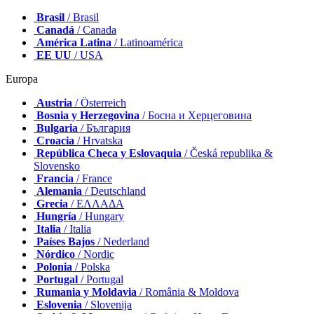
Brasil
/ Brasil
Canadá
/ Canada
América Latina
/ Latinoamérica
EE UU
/ USA
Europa
Austria
/ Österreich
Bosnia y Herzegovina
/ Босна и Херцеговина
Bulgaria
/ България
Croacia
/ Hrvatska
República Checa y Eslovaquia
/ Česká republika &
Slovensko
Francia
/ France
Alemania
/ Deutschland
Grecia
/ ΕΛΛΑΔΑ
Hungría
/ Hungary
Italia
/ Italia
Países Bajos
/ Nederland
Nórdico
/ Nordic
Polonia
/ Polska
Portugal
/ Portugal
Rumania y Moldavia
/ România & Moldova
Eslovenia
/ Slovenija