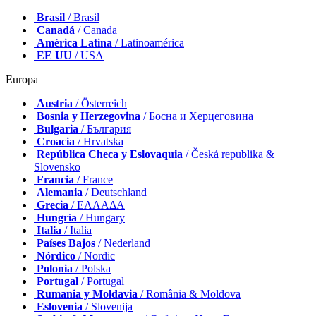
Brasil
/ Brasil
Canadá
/ Canada
América Latina
/ Latinoamérica
EE UU
/ USA
Europa
Austria
/ Österreich
Bosnia y Herzegovina
/ Босна и Херцеговина
Bulgaria
/ България
Croacia
/ Hrvatska
República Checa y Eslovaquia
/ Česká republika &
Slovensko
Francia
/ France
Alemania
/ Deutschland
Grecia
/ ΕΛΛΑΔΑ
Hungría
/ Hungary
Italia
/ Italia
Países Bajos
/ Nederland
Nórdico
/ Nordic
Polonia
/ Polska
Portugal
/ Portugal
Rumania y Moldavia
/ România & Moldova
Eslovenia
/ Slovenija