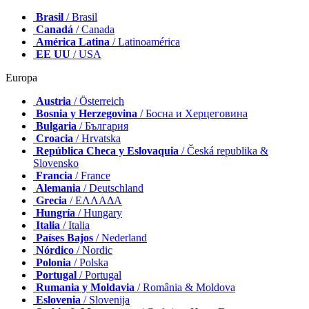
Brasil
/ Brasil
Canadá
/ Canada
América Latina
/ Latinoamérica
EE UU
/ USA
Europa
Austria
/ Österreich
Bosnia y Herzegovina
/ Босна и Херцеговина
Bulgaria
/ България
Croacia
/ Hrvatska
República Checa y Eslovaquia
/ Česká republika &
Slovensko
Francia
/ France
Alemania
/ Deutschland
Grecia
/ ΕΛΛΑΔΑ
Hungría
/ Hungary
Italia
/ Italia
Países Bajos
/ Nederland
Nórdico
/ Nordic
Polonia
/ Polska
Portugal
/ Portugal
Rumania y Moldavia
/ România & Moldova
Eslovenia
/ Slovenija