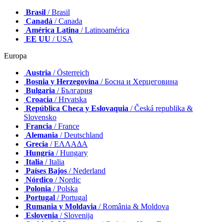
Brasil
/ Brasil
Canadá
/ Canada
América Latina
/ Latinoamérica
EE UU
/ USA
Europa
Austria
/ Österreich
Bosnia y Herzegovina
/ Босна и Херцеговина
Bulgaria
/ България
Croacia
/ Hrvatska
República Checa y Eslovaquia
/ Česká republika &
Slovensko
Francia
/ France
Alemania
/ Deutschland
Grecia
/ ΕΛΛΑΔΑ
Hungría
/ Hungary
Italia
/ Italia
Países Bajos
/ Nederland
Nórdico
/ Nordic
Polonia
/ Polska
Portugal
/ Portugal
Rumania y Moldavia
/ România & Moldova
Eslovenia
/ Slovenija