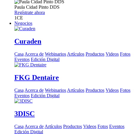
Paula Cidad Pinto
DDS
Regístrate ahora
1
CE
Negocios
Curaden
Casa
Acerca de
Webinarios
Artículos
Productos
Videos
Fotos
Eventos
Edición Digital
FKG Dentaire
Casa
Acerca de
Webinarios
Artículos
Productos
Videos
Fotos
Eventos
Edición Digital
3DISC
Casa
Acerca de
Artículos
Productos
Videos
Fotos
Eventos
Edición Digital