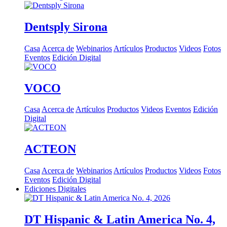
Dentsply Sirona
Casa
Acerca de
Webinarios
Artículos
Productos
Videos
Fotos
Eventos
Edición Digital
VOCO
Casa
Acerca de
Artículos
Productos
Videos
Eventos
Edición
Digital
ACTEON
Casa
Acerca de
Webinarios
Artículos
Productos
Videos
Fotos
Eventos
Edición Digital
Ediciones Digitales
DT Hispanic & Latin America No. 4,