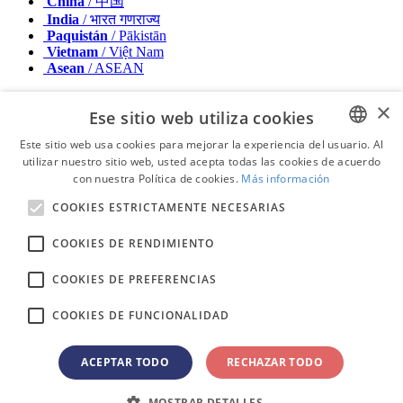
China
/ 中国
India
/ भारत गणराज्य
Paquistán
/ Pākistān
Vietnam
/ Việt Nam
Asean
/ ASEAN
Medio Oriente y Africa
×
Ese sitio web utiliza cookies
Israel
/ מְדִינַת יִשְׂרָאֵל
Este sitio web usa cookies para mejorar la experiencia del usuario. Al
Argelia, Marruecos y Túnez
/ الجزائر والمغرب وتونس
utilizar nuestro sitio web, usted acepta todas las cookies de acuerdo
ENGLISH
Oriente Medio
/ Middle East
con nuestra Política de cookies.
Más información
FRENCH
Editor
COOKIES ESTRICTAMENTE NECESARIAS
Anúnciese con nosotros
GERMAN
Contacto
Términos y condiciones
COOKIES DE RENDIMIENTO
ROMANIAN
Mancheta
Política de privacidad
COOKIES DE PREFERENCIAS
PORTUGUESE
© 2026 - Derechos reservados - Dental Tribune International
BULGARIAN
COOKIES DE FUNCIONALIDAD
CROATIAN
ACEPTAR TODO
RECHAZAR TODO
advertisement
SPANISH
Loading ...
MOSTRAR DETALLES