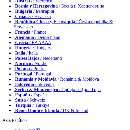
Austria
/ Österreich
Bosnia y Herzegovina
/ Босна и Херцеговина
Bulgaria
/ България
Croacia
/ Hrvatska
República Checa y Eslovaquia
/ Česká republika &
Slovensko
Francia
/ France
Alemania
/ Deutschland
Grecia
/ ΕΛΛΑΔΑ
Hungría
/ Hungary
Italia
/ Italia
Países Bajos
/ Nederland
Nórdico
/ Nordic
Polonia
/ Polska
Portugal
/ Portugal
Rumania y Moldavia
/ România & Moldova
Eslovenia
/ Slovenija
Serbia & Montenegro
/ Србија и Црна Гора
España
/ España
Suiza
/ Schweiz
Turquía
/ Türkiye
Reino Unido e Irlanda
/ UK & Ireland
Asia Pacífico