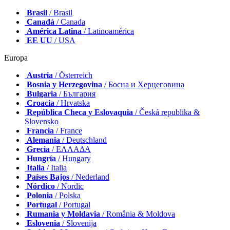
Brasil
/ Brasil
Canadá
/ Canada
América Latina
/ Latinoamérica
EE UU
/ USA
Europa
Austria
/ Österreich
Bosnia y Herzegovina
/ Босна и Херцеговина
Bulgaria
/ България
Croacia
/ Hrvatska
República Checa y Eslovaquia
/ Česká republika &
Slovensko
Francia
/ France
Alemania
/ Deutschland
Grecia
/ ΕΛΛΑΔΑ
Hungría
/ Hungary
Italia
/ Italia
Países Bajos
/ Nederland
Nórdico
/ Nordic
Polonia
/ Polska
Portugal
/ Portugal
Rumania y Moldavia
/ România & Moldova
Eslovenia
/ Slovenija