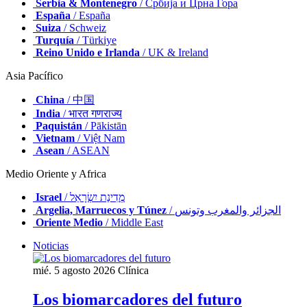
Serbia & Montenegro
/ Србија и Црна Гора
España
/ España
Suiza
/ Schweiz
Turquía
/ Türkiye
Reino Unido e Irlanda
/ UK & Ireland
Asia Pacífico
China
/ 中国
India
/ भारत गणराज्य
Paquistán
/ Pākistān
Vietnam
/ Việt Nam
Asean
/ ASEAN
Medio Oriente y Africa
Israel
/ מְדִינַת יִשְׂרָאֵל
Argelia, Marruecos y Túnez
/ الجزائر والمغرب وتونس
Oriente Medio
/ Middle East
Noticias
mié. 5 agosto 2026
Clínica
Los biomarcadores del futuro