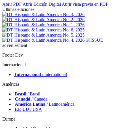
Abrir PDF
Abrir Edición Digital
Abrir vista previa en PDF
Últimas ediciones
advertisement
Footer Dev
Internacional
Internacional
/ International
Américas
Brasil
/ Brasil
Canadá
/ Canada
América Latina
/ Latinoamérica
EE UU
/ USA
Europa