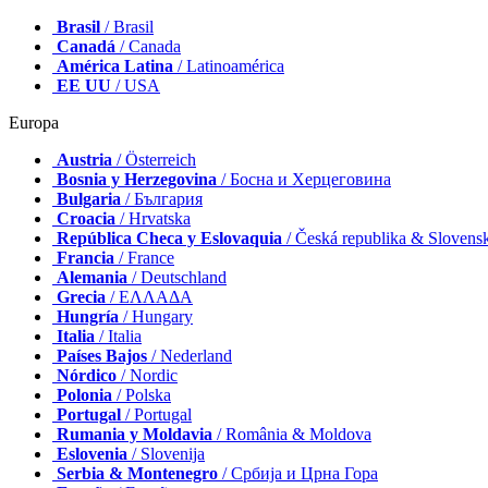
Brasil
/ Brasil
Canadá
/ Canada
América Latina
/ Latinoamérica
EE UU
/ USA
Europa
Austria
/ Österreich
Bosnia y Herzegovina
/ Босна и Херцеговина
Bulgaria
/ България
Croacia
/ Hrvatska
República Checa y Eslovaquia
/ Česká republika & Slovens
Francia
/ France
Alemania
/ Deutschland
Grecia
/ ΕΛΛΑΔΑ
Hungría
/ Hungary
Italia
/ Italia
Países Bajos
/ Nederland
Nórdico
/ Nordic
Polonia
/ Polska
Portugal
/ Portugal
Rumania y Moldavia
/ România & Moldova
Eslovenia
/ Slovenija
Serbia & Montenegro
/ Србија и Црна Гора