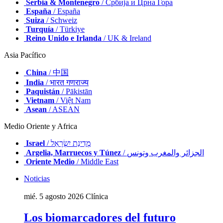
Serbia & Montenegro
/ Србија и Црна Гора
España
/ España
Suiza
/ Schweiz
Turquía
/ Türkiye
Reino Unido e Irlanda
/ UK & Ireland
Asia Pacífico
China
/ 中国
India
/ भारत गणराज्य
Paquistán
/ Pākistān
Vietnam
/ Việt Nam
Asean
/ ASEAN
Medio Oriente y Africa
Israel
/ מְדִינַת יִשְׂרָאֵל
Argelia, Marruecos y Túnez
/ الجزائر والمغرب وتونس
Oriente Medio
/ Middle East
Noticias
mié. 5 agosto 2026
Clínica
Los biomarcadores del futuro