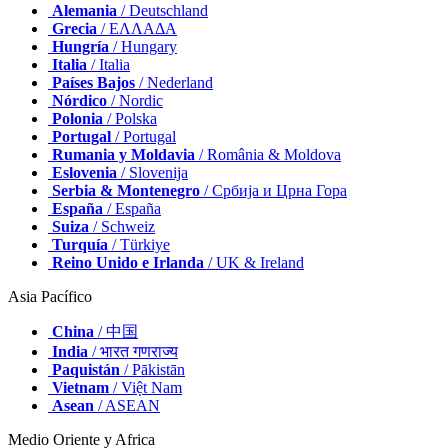
Alemania
/ Deutschland
Grecia
/ ΕΛΛΑΔΑ
Hungría
/ Hungary
Italia
/ Italia
Países Bajos
/ Nederland
Nórdico
/ Nordic
Polonia
/ Polska
Portugal
/ Portugal
Rumania y Moldavia
/ România & Moldova
Eslovenia
/ Slovenija
Serbia & Montenegro
/ Србија и Црна Гора
España
/ España
Suiza
/ Schweiz
Turquía
/ Türkiye
Reino Unido e Irlanda
/ UK & Ireland
Asia Pacífico
China
/ 中国
India
/ भारत गणराज्य
Paquistán
/ Pākistān
Vietnam
/ Việt Nam
Asean
/ ASEAN
Medio Oriente y Africa