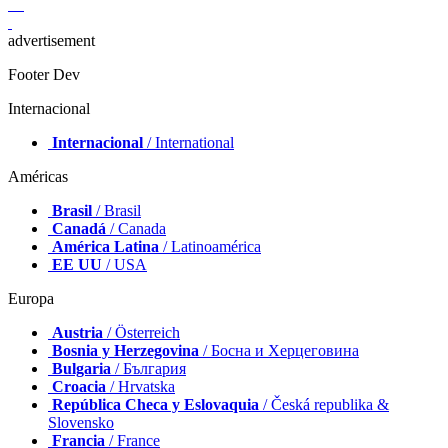
advertisement
Footer Dev
Internacional
Internacional
/ International
Américas
Brasil
/ Brasil
Canadá
/ Canada
América Latina
/ Latinoamérica
EE UU
/ USA
Europa
Austria
/ Österreich
Bosnia y Herzegovina
/ Босна и Херцеговина
Bulgaria
/ България
Croacia
/ Hrvatska
República Checa y Eslovaquia
/ Česká republika &
Slovensko
Francia
/ France