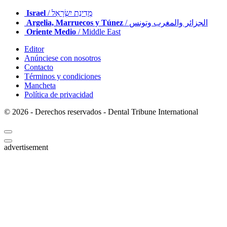
Israel
/ מְדִינַת יִשְׂרָאֵל
Argelia, Marruecos y Túnez
/ الجزائر والمغرب وتونس
Oriente Medio
/ Middle East
Editor
Anúnciese con nosotros
Contacto
Términos y condiciones
Mancheta
Política de privacidad
© 2026 - Derechos reservados - Dental Tribune International
advertisement