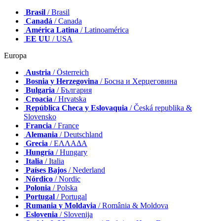
Brasil
/ Brasil
Canadá
/ Canada
América Latina
/ Latinoamérica
EE UU
/ USA
Europa
Austria
/ Österreich
Bosnia y Herzegovina
/ Босна и Херцеговина
Bulgaria
/ България
Croacia
/ Hrvatska
República Checa y Eslovaquia
/ Česká republika &
Slovensko
Francia
/ France
Alemania
/ Deutschland
Grecia
/ ΕΛΛΑΔΑ
Hungría
/ Hungary
Italia
/ Italia
Países Bajos
/ Nederland
Nórdico
/ Nordic
Polonia
/ Polska
Portugal
/ Portugal
Rumania y Moldavia
/ România & Moldova
Eslovenia
/ Slovenija