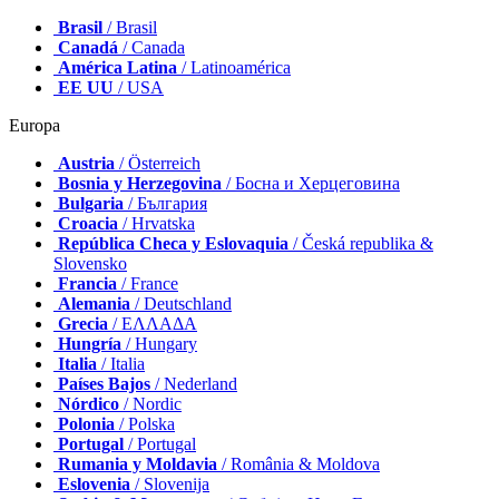
Brasil
/ Brasil
Canadá
/ Canada
América Latina
/ Latinoamérica
EE UU
/ USA
Europa
Austria
/ Österreich
Bosnia y Herzegovina
/ Босна и Херцеговина
Bulgaria
/ България
Croacia
/ Hrvatska
República Checa y Eslovaquia
/ Česká republika &
Slovensko
Francia
/ France
Alemania
/ Deutschland
Grecia
/ ΕΛΛΑΔΑ
Hungría
/ Hungary
Italia
/ Italia
Países Bajos
/ Nederland
Nórdico
/ Nordic
Polonia
/ Polska
Portugal
/ Portugal
Rumania y Moldavia
/ România & Moldova
Eslovenia
/ Slovenija